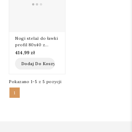
Nogi stelaż do ławki
profil 80x40 z
oparciem komplet
414,99 zł
Dodaj Do Koszyka
Pokazano 1-5 z 5 pozycji
1