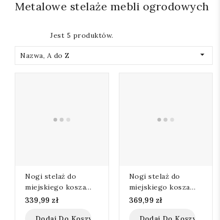
Metalowe stelaże mebli ogrodowych
Jest 5 produktów.

Nazwa, A do Z
Nogi stelaż do
Nogi stelaż do
miejskiego kosza
miejskiego kosza
45l
60l
339,99 zł
369,99 zł
Dodaj Do Koszyka
Dodaj Do Koszyka