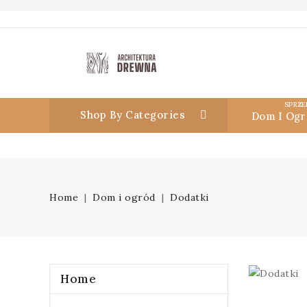
SPRZE
Shop By Categories
Dom I Ogr
Home
Dom i ogród
Dodatki
Home