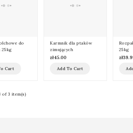
olchowe do
Karmnik dla ptaków
Rozpał
 25kg
zimujących
25kg
zł45.00
zł39.9
o Cart
Add To Cart
Ad
 of 3 item(s)