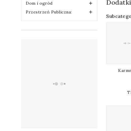
Dodatk
Dom i ogród

Przestrzeń Publiczna:

Subcatego
Karmn
T