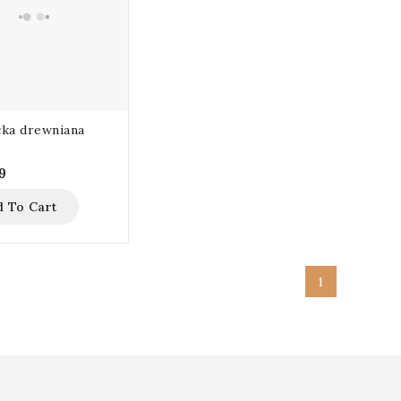
ka drewniana
9
d To Cart
1