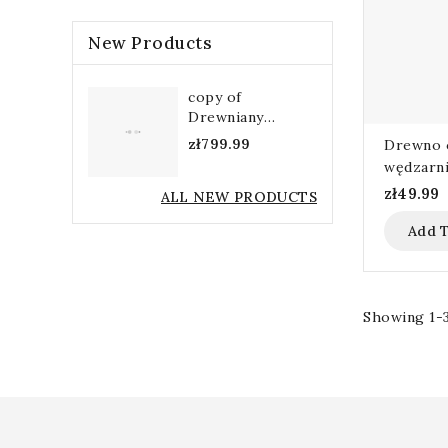
New Products
copy of
Drewniany
miejski kosz 45l
zł799.99
Drewno 
wędzarni
zł49.99
ALL NEW PRODUCTS
Add T
Showing 1-3