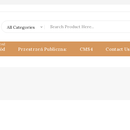
DAŻ
ód
Przestrzeń Publiczna:
CMS4
Contact Us