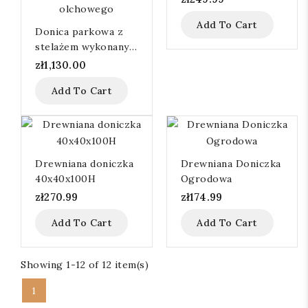
Add To Cart
Donica parkowa z
stelażem wykonanym
z metalowych profili
zł1,130.00
grubościennych oraz
Add To Cart
listwami z drewna
olchowego
Drewniana doniczka
Drewniana Doniczka
40x40x100H
Ogrodowa
zł270.99
zł174.99
Add To Cart
Add To Cart
Showing 1-12 of 12 item(s)
1