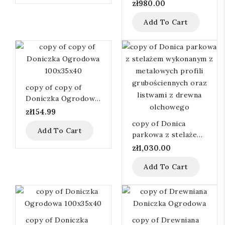
stelażem wykonanym
zł980.00
z metalowych profili
Add To Cart
grubościennych oraz
listwami z drewna
olchowego
copy of copy of
Doniczka Ogrodowa
100x35x40
zł154.99
copy of Donica
Add To Cart
parkowa z stelażem
wykonanym z
zł1,030.00
metalowych profili
Add To Cart
grubościennych oraz
listwami z drewna
olchowego
copy of Doniczka
copy of Drewniana