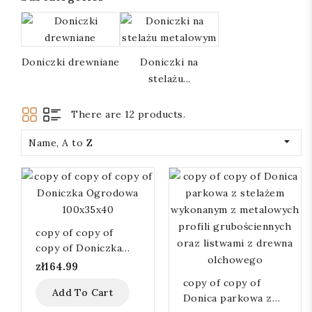
Doniczki drewniane
Doniczki na
stelażu...
There are 12 products.

Name, A to Z
copy of copy of
copy of Doniczka
Ogrodowa
zł164.99
100x35x40
copy of copy of
Add To Cart
Donica parkowa z