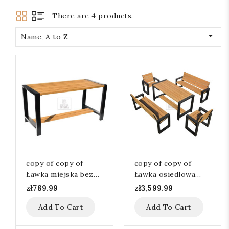
There are 4 products.

Name, A to Z
copy of copy of
copy of copy of
Ławka miejska bez
Ławka osiedlowa
oparcia 116cm
miejska z oparciem
zł789.99
zł3,599.99
136 cm
Add To Cart
Add To Cart