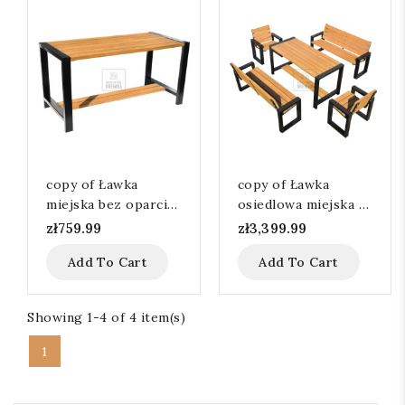
copy of Ławka
copy of Ławka
miejska bez oparcia
osiedlowa miejska z
116cm
oparciem 136 cm
zł759.99
zł3,399.99
Add To Cart
Add To Cart
Showing 1-4 of 4 item(s)
1