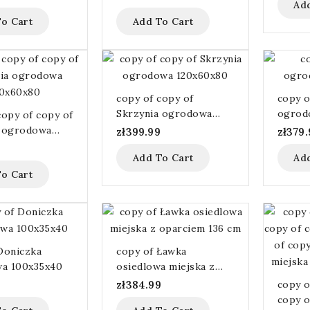
Ad
00 IMPR
deska ławkowa
o Cart
Add To Cart
35x90x400 IMPR
copy of copy of
copy o
Skrzynia ogrodowa
ogrod
copy of copy of
120x60x80
a ogrodowa
zł399.99
zł379.
80
Add To Cart
Ad
o Cart
Doniczka
copy of Ławka
a 100x35x40
osiedlowa miejska z
oparciem 136 cm
zł384.99
copy o
copy o