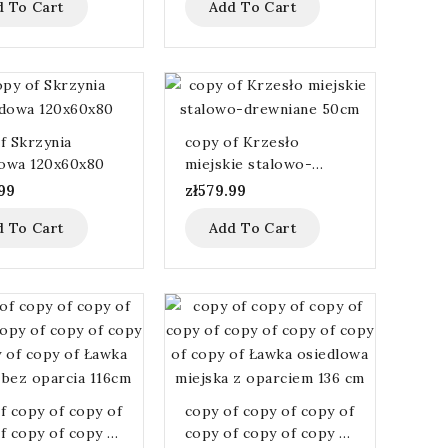
d To Cart
Add To Cart
f Skrzynia
copy of Krzesło
owa 120x60x80
miejskie stalowo-
drewniane 50cm
99
zł579.99
d To Cart
Add To Cart
f copy of copy of
copy of copy of copy of
f copy of copy of
copy of copy of copy of