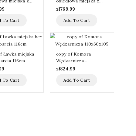
owa miejska z
osiedlowa miejska z
em 136 cm
oparciem 136 cm
99
zł769.99
d To Cart
Add To Cart
f Ławka miejska
copy of Komora
arcia 116cm
Wędzarnicza
110x60x105
99
zł824.99
d To Cart
Add To Cart