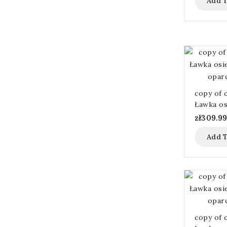
Add T
copy of 
Ławka os
miejska 
zł309.9
cm
Add T
copy of 