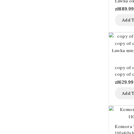
Ławka os
miejska 
zł889.99
cm
Add T
copy of 
copy of 
Ławka mi
zł629.99
oparcia 
Add T
Komora 
110x60x1