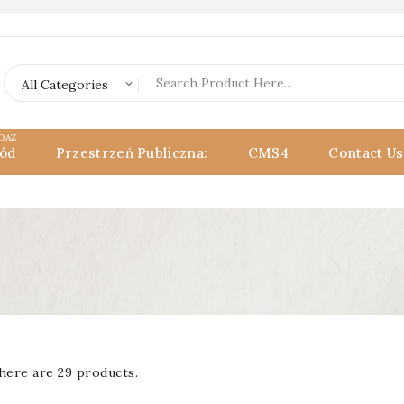
DAŻ
ód
Przestrzeń Publiczna:
CMS4
Contact Us
here are 29 products.