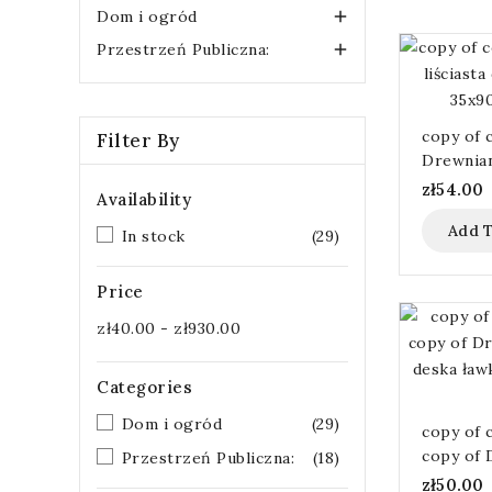
Dom i ogród

Przestrzeń Publiczna:

copy of 
Filter By
Drewnian
deska ł
zł54.00
Availability
35x90x4
Add T
In stock
(29)
Price
zł40.00 - zł930.00
Categories
Dom i ogród
(29)
copy of 
copy of 
Przestrzeń Publiczna:
(18)
liściast
zł50.00