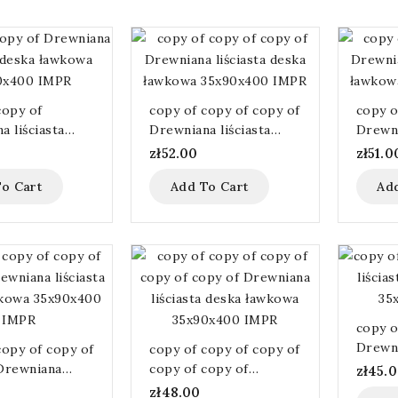
copy of
copy of copy of copy of
copy o
a liściasta
Drewniana liściasta
Drewni
awkowa
deska ławkowa
deska
zł52.00
zł51.0
00 IMPR
35x90x400 IMPR
35x90
o Cart
Add To Cart
Ad
copy o
Drewni
copy of copy of
copy of copy of copy of
deska
Drewniana
copy of copy of
zł45.
35x90
a deska ławkowa
Drewniana liściasta
zł48.00