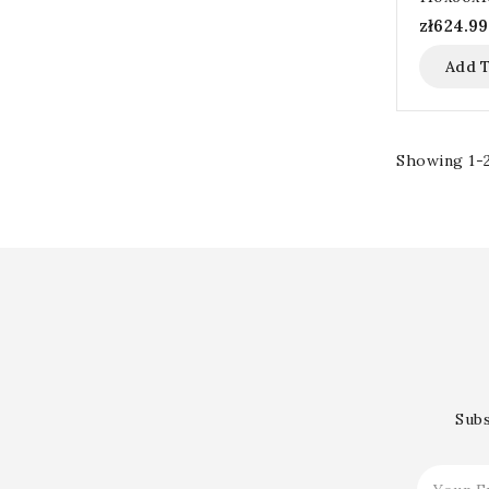
zł624.99
Add T
Showing 1-2
Subs