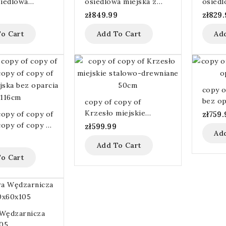
iedlowa
osiedlowa miejska z
osiedl
z oparciem 136
oparciem 136 cm
oparci
zł849.99
zł829.
o Cart
Add To Cart
Ad
copy o
bez op
copy of copy of
Krzesło miejskie
copy of copy of
zł759.
stalowo-drewniane
copy of copy of
zł599.99
Ad
50cm
ejska bez
Add To Cart
116cm
o Cart
Wędzarnicza
05