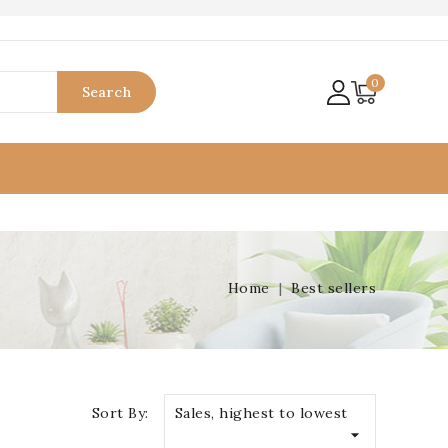
0
Search
Home
Best sellers
Sort By:
Sales, highest to lowest
