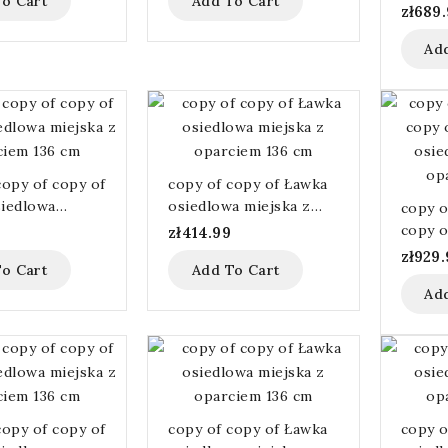
o Cart
Add To Cart
copy o
zł689
Ławka 
Ad
oparci
copy of copy of
copy of copy of Ławka
iedlowa
osiedlowa miejska z
copy o
z oparciem 136
oparciem 136 cm
copy o
9
zł414.99
osiedl
zł929.
o Cart
Add To Cart
oparci
Ad
copy of copy of
copy of copy of Ławka
copy o