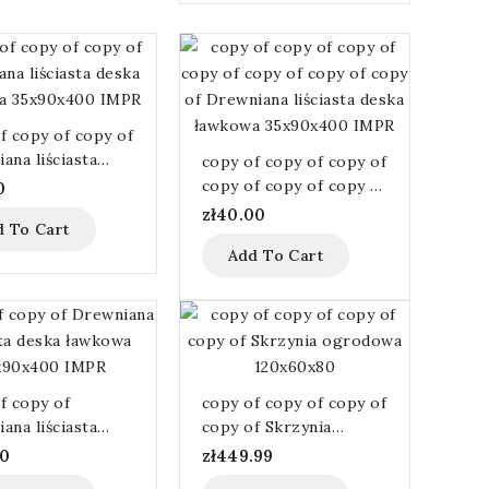
f copy of copy of
ana liściasta
copy of copy of copy of
 ławkowa
copy of copy of copy of
0
x400 IMPR
copy of Drewniana
zł40.00
d To Cart
liściasta deska ławkowa
Add To Cart
35x90x400 IMPR
f copy of
copy of copy of copy of
ana liściasta
copy of Skrzynia
 ławkowa
ogrodowa 120x60x80
00
zł449.99
x400 IMPR