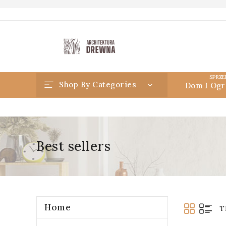
SPRZE
Shop By Categories
Dom I Ogr
Best sellers
Home
T