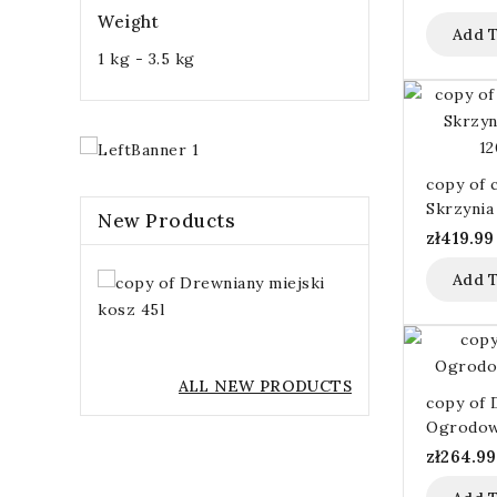
35x90x4
Weight
Add T
1 kg - 3.5 kg
copy of 
Skrzyni
New Products
120x60x
zł419.99
Add T
copy
of
Drewniany
zł799.99
miejski
kosz
ALL NEW PRODUCTS
45l
copy of 
Ogrodow
zł264.99